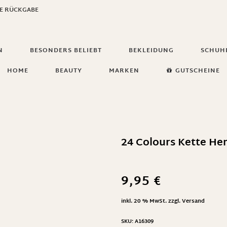
GE RÜCKGABE
N
BESONDERS BELIEBT
BEKLEIDUNG
SCHUH
HOME
BEAUTY
MARKEN
GUTSCHEINE
24 Colours Kette He
9,95
€
inkl. 20 % MwSt.
zzgl.
Versand
SKU:
A16309