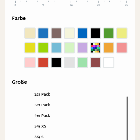
3
9
14
20
25
Farbe
Größe
2er Pack
3er Pack
4er Pack
34/ XS
36/ S