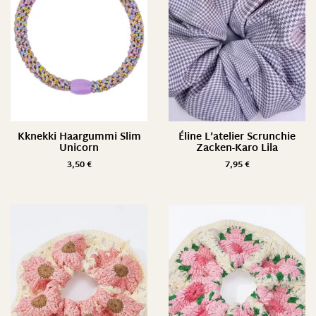
Kknekki Haargummi Slim
Éline L’atelier Scrunchie
Unicorn
Zacken-Karo Lila
3,50
€
7,95
€