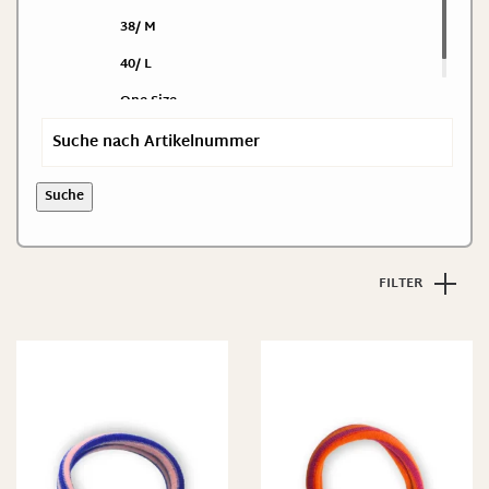
38/ M
40/ L
One Size
Suche
FILTER