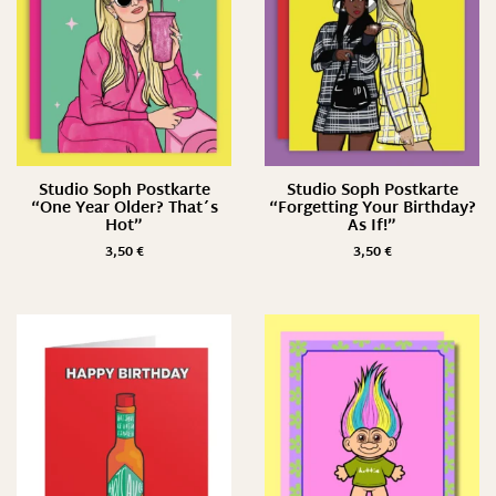
Studio Soph Postkarte
Studio Soph Postkarte
“One Year Older? That´s
“Forgetting Your Birthday?
Hot”
As If!”
3,50
€
3,50
€