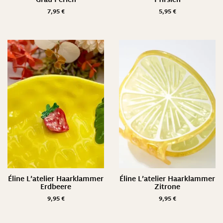
Grau Perlen
Pfirsich
7,95
€
5,95
€
Éline L’atelier Haarklammer
Éline L’atelier Haarklammer
Erdbeere
Zitrone
9,95
€
9,95
€