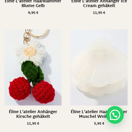
Éline L’atelier Haarklammer
Éline L’atelier Anhänger Ice
Blume Gelb
Cream gehäkelt
9,95
€
11,95
€
Éline L’atelier Anhänger
Éline L’atelier Haarklammer
Kirsche gehäkelt
Muschel Weiß Klein
11,95
€
5,95
€