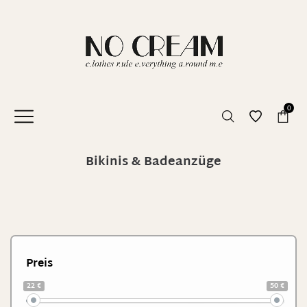
0
Bikinis & Badeanzüge
Preis
22 €
50 €