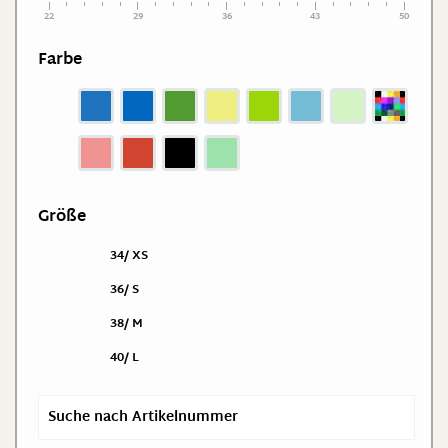
22
29
36
43
50
Farbe
Größe
34/ XS
36/ S
38/ M
40/ L