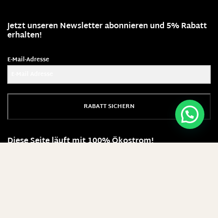
Jetzt unseren Newsletter abonnieren und 5% Rabatt
erhalten!
E-Mail-Adresse
RABATT SICHERN
Diese Seite läuft mit 100% Ökostrom!
Warum bei No Cream einkaufen?
SEIT ÜBER 8 IN INNSBRUCK
PERSÖNLICH KURATIERTES SORTIMENT
INTERNATIONALE LABELS