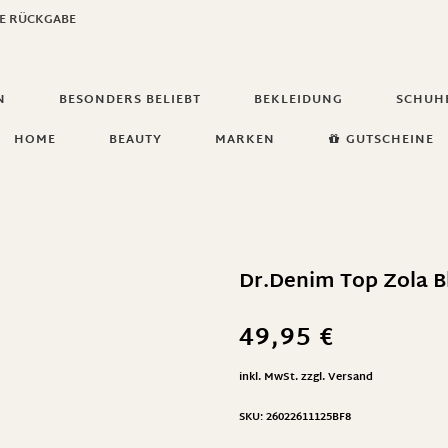
GE RÜCKGABE
N
BESONDERS BELIEBT
BEKLEIDUNG
SCHUH
HOME
BEAUTY
MARKEN
GUTSCHEINE
Dr.Denim Top Zola 
49,95
€
inkl. MwSt.
zzgl.
Versand
SKU:
26022611125BF8