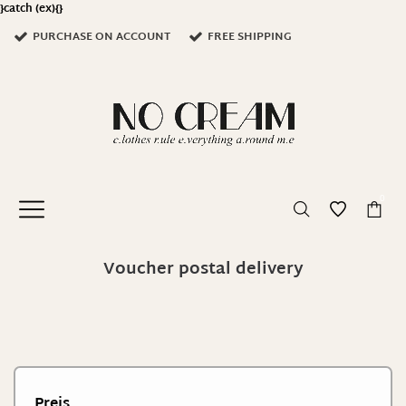
}catch (ex){}
PURCHASE ON ACCOUNT
FREE SHIPPING
0
Voucher postal delivery
Preis