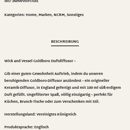
SKU:
2605WVDIFCIG01
Kategorien:
Home
,
Marken
,
NCRM
,
Sonstiges
BESCHREIBUNG
Wick and Vessel Goldboro Duftdiffusor –
Gib einer guten Gewohnheit Auftrieb, indem du unseren
beruhigenden Goldboro-Diffusor anzündest – ein origineller
Keramik-Diffusor, in England gefertigt und mit 100 ml süß-erdigem
Duft gefüllt. Ungefilterter Spaß, völlig einzigartig – perfekt für
Küchen, Brunch-Tische oder zum Verschenken mit Stil.
Herstellungsland: Vereinigtes Königreich
Produktsprache: Englisch