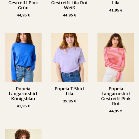
Gestreift Pink
Gestreift Lila Rot
Lila
Grün
Weiß
41,95
€
44,95
€
44,95
€
Popeia
Popeia T-Shirt
Popeia
Langarmshirt
Lila
Langarmshirt
Königsblau
Gestreift Pink
39,95
€
Rot
41,95
€
44,95
€