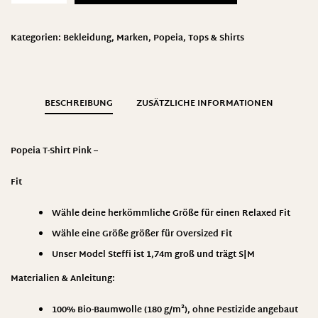
Kategorien:
Bekleidung
,
Marken
,
Popeia
,
Tops & Shirts
BESCHREIBUNG
ZUSÄTZLICHE INFORMATIONEN
Popeia T-Shirt Pink –
Fit
Wähle deine herkömmliche Größe für einen Relaxed Fit
Wähle eine Größe größer für Oversized Fit
Unser Model Steffi ist 1,74m groß und trägt S|M
Materialien & Anleitung
:
100% Bio-Baumwolle (180 g/m²), ohne Pestizide angebaut