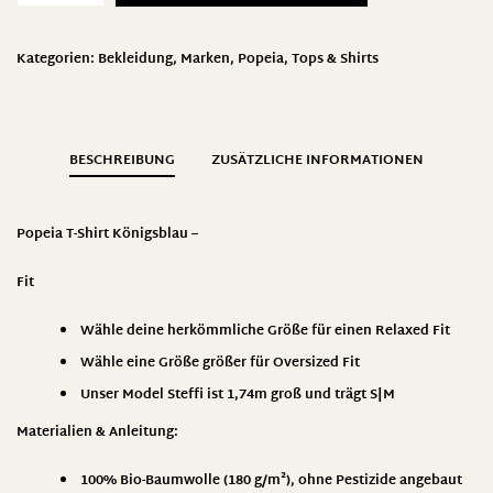
Kategorien:
Bekleidung
,
Marken
,
Popeia
,
Tops & Shirts
BESCHREIBUNG
ZUSÄTZLICHE INFORMATIONEN
Popeia T-Shirt Königsblau –
Fit
Wähle deine herkömmliche Größe für einen Relaxed Fit
Wähle eine Größe größer für Oversized Fit
Unser Model Steffi ist 1,74m groß und trägt S|M
Materialien & Anleitung
:
100% Bio-Baumwolle (180 g/m²), ohne Pestizide angebaut