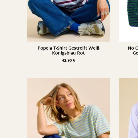
Popeia T-Shirt Gestreift Weiß
No C
Königsblau Rot
Ge
42,90
€