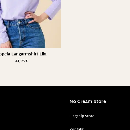
opeia Langarmshirt Lila
41,95
€
No Cream Store
Flagship Store
Kontakt