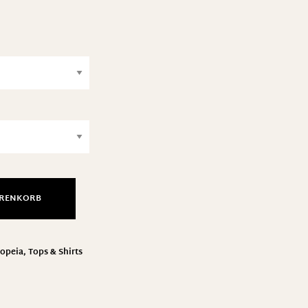
ARENKORB
opeia
,
Tops & Shirts