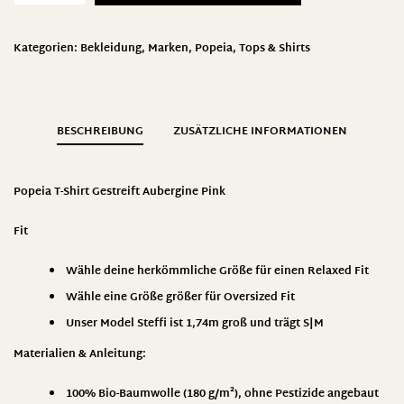
Kategorien:
Bekleidung
,
Marken
,
Popeia
,
Tops & Shirts
BESCHREIBUNG
ZUSÄTZLICHE INFORMATIONEN
Popeia T-Shirt Gestreift Aubergine Pink
Fit
Wähle deine herkömmliche Größe für einen Relaxed Fit
Wähle eine Größe größer für Oversized Fit
Unser Model Steffi ist 1,74m groß und trägt S|M
Materialien & Anleitung
:
100% Bio-Baumwolle (180 g/m²), ohne Pestizide angebaut