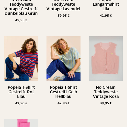
No Cream
No Cream
Popeia
Teddyweste
Teddyweste
Langarmshirt
Vintage Gestreift
Vintage Lavendel
Lila
Dunkelblau Grün
59,95
€
41,95
€
49,95
€
Popeia T-Shirt
Popeia T-Shirt
No Cream
Gestreift Rot
Gestreift Gelb
Teddyweste
Blau
Hellblau
Vintage Rosa
42,90
€
42,90
€
39,95
€