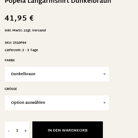
Popeia Langarmshirt Dunkelbraun
41,95
€
inkl. MwSt.
zzgl.
Versand
SKU:
2510P64
Lieferzeit:
2 - 3 Tage
FARBE
GRÖSSE
IN DEN WARENKORB
-
+