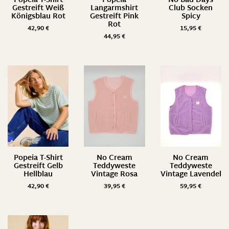
Popeia T-Shirt
Popeia
No Bad Days
Gestreift Weiß
Langarmshirt
Club Socken
Königsblau Rot
Gestreift Pink
Spicy
Rot
42,90
€
15,95
€
44,95
€
Popeia T-Shirt
No Cream
No Cream
Gestreift Gelb
Teddyweste
Teddyweste
Hellblau
Vintage Rosa
Vintage Lavendel
42,90
€
39,95
€
59,95
€