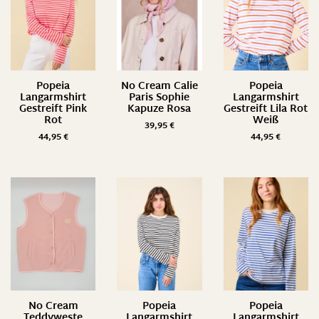
Popeia
No Cream Calie
Popeia
Langarmshirt
Paris Sophie
Langarmshirt
Gestreift Pink
Kapuze Rosa
Gestreift Lila Rot
Rot
Weiß
39,95
€
44,95
€
44,95
€
No Cream
Popeia
Popeia
Teddyweste
Langarmshirt
Langarmshirt