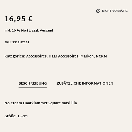
NICHT VORRÄTIG
16,95
€
inkl. 20 % MwSt.
zzgl.
Versand
SKU:
2312NC181
Kategorien:
Accessoires
,
Haar Accessoires
,
Marken
,
NCRM
BESCHREIBUNG
ZUSÄTZLICHE INFORMATIONEN
No Cream Haarklammer Square maxi lila
Größe: 13 cm