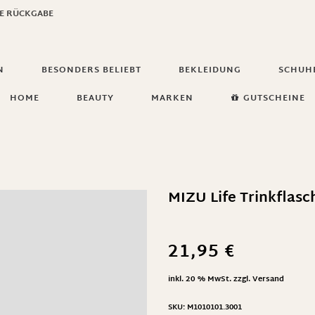
GE RÜCKGABE
N
BESONDERS BELIEBT
BEKLEIDUNG
SCHUH
HOME
BEAUTY
MARKEN
GUTSCHEINE
MIZU Life Trinkflas
21,95
€
inkl. 20 % MwSt.
zzgl.
Versand
SKU:
M1010101.3001