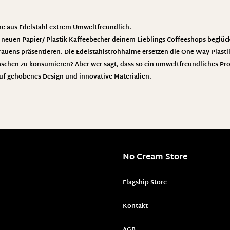
e aus Edelstahl extrem Umweltfreundlich.
euen Papier/ Plastik Kaffeebecher deinem Lieblings-Coffeeshops beglüc
trauens präsentieren. Die Edelstahlstrohhalme ersetzen die One Way Plas
Flaschen zu konsumieren? Aber wer sagt, dass so ein umweltfreundliches Pro
auf gehobenes Design und innovative Materialien.
No Cream Store
Flagship Store
Kontakt
AGB