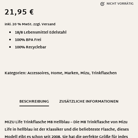
NICHT VORRÄTIG
21,95
€
inkl. 20 % MwSt.
zzgl.
Versand
18/8 Lebensmittel Edelstahl
100% BPA Frei
100% Recyclebar
Kategorien:
Accessoires
,
Home
,
Marken
,
Mizu
,
Trinkflaschen
BESCHREIBUNG
ZUSÄTZLICHE INFORMATIONEN
MIZU Life Trinkflasche M8 Hellblau – Die M8 Trinkflasche von Mizu
Life in hellblau ist der Klassiker und die beliebteste Flasche, dieses
Modell gibt es schon seit 2008. Sie hat die perfekte Größe für jedes