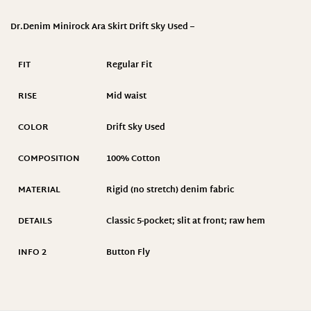
Dr.Denim Minirock Ara Skirt Drift Sky Used –
FIT
Regular Fit
RISE
Mid waist
COLOR
Drift Sky Used
COMPOSITION
100% Cotton
MATERIAL
Rigid (no stretch) denim fabric
DETAILS
Classic 5-pocket; slit at front; raw hem
INFO 2
Button Fly