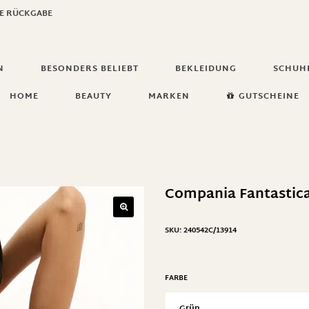
GE RÜCKGABE
N
BESONDERS BELIEBT
BEKLEIDUNG
SCHUH
HOME
BEAUTY
MARKEN
GUTSCHEINE
Compania Fantastica
SKU:
240542C/13914
FARBE