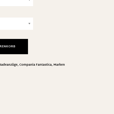
ARENKORB
 Badeanzüge
,
Compania Fantastica
,
Marken