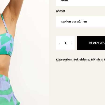
GRÖSSE
IN DEN W
-
+
Kategorien:
Bekleidung
,
Bikinis &