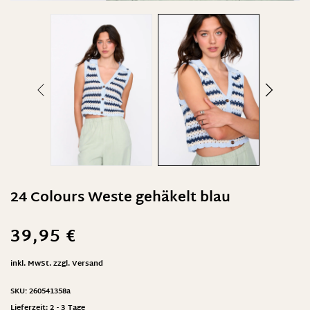
24 Colours Weste gehäkelt blau
39,95
€
inkl. MwSt.
zzgl.
Versand
SKU:
260541358a
Lieferzeit:
2 - 3 Tage