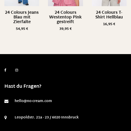
24 Colours Jeans
24 Colours
24 Colours T-
Blau mit
Westentop Pink
Shirt Hellblau
Zierfalte
gestreift
16,95
€
54,95
€
39,95
€
Hast du Fragen?
hello@no-cream.com
Leopoldstr. 21a - 23 / 6020 Innsbruck