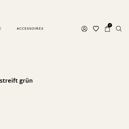
0
E
ACCESSOIRES
streift grün