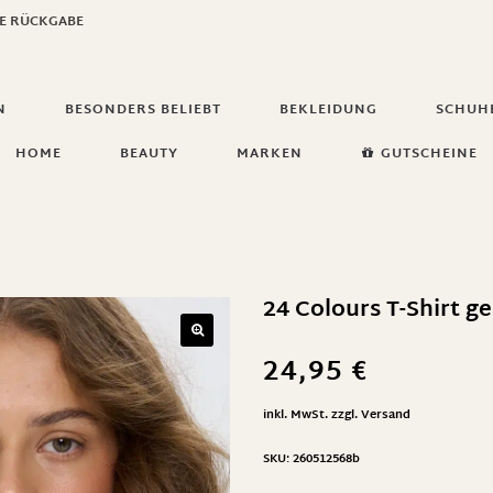
GE RÜCKGABE
N
BESONDERS BELIEBT
BEKLEIDUNG
SCHUH
HOME
BEAUTY
MARKEN
GUTSCHEINE
24 Colours T-Shirt ge
24,95
€
inkl. MwSt.
zzgl.
Versand
SKU:
260512568b