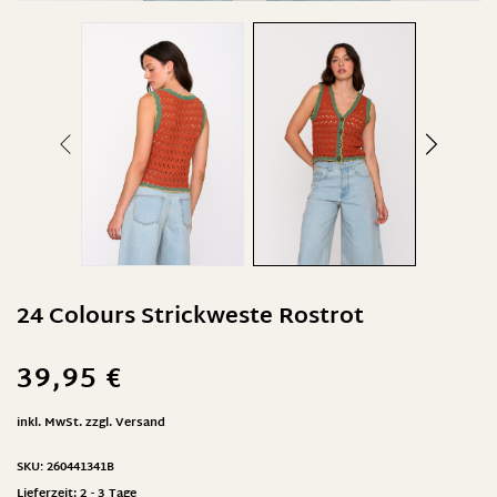
24 Colours Strickweste Rostrot
39,95
€
inkl. MwSt.
zzgl.
Versand
SKU:
260441341B
Lieferzeit:
2 - 3 Tage