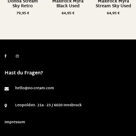
Donna Stream
Maxirock Myra
Maxirock Myra
Sky Retro
Black Used
Stream Sky Used
79,95
€
64,95
€
64,95
€
Hast du Fragen?
hello@no-cream.com
Leopoldstr. 21a - 23 / 6020 Innsbruck
Impressum