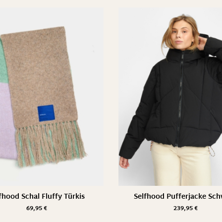
fhood Schal Fluffy Türkis
Selfhood Pufferjacke Sc
69,95
€
239,95
€