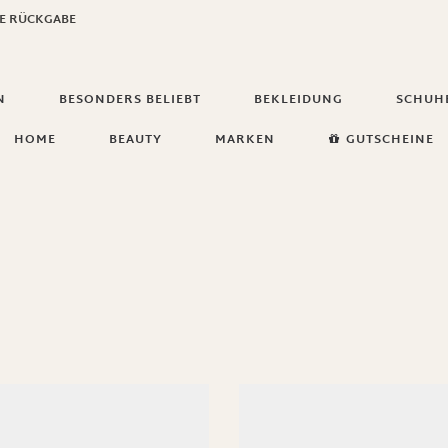
GE RÜCKGABE
N
BESONDERS BELIEBT
BEKLEIDUNG
SCHUH
HOME
BEAUTY
MARKEN
GUTSCHEINE
Farbe
Grö
60 €