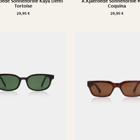
bede Sonnenbrille Kaya Demi
A.Kjaerbede Sonnenbrille 
Tortoise
Coquina
29,95
€
29,95
€