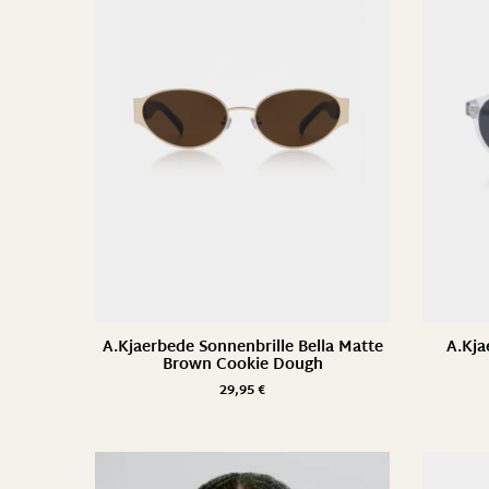
11
23
36
48
Suche
A.Kjaerbede Sonnenbrille Bella Matte
A.Kja
Brown Cookie Dough
29,95
€