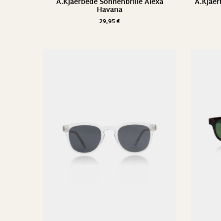
A.Kjaerbede Sonnenbrille Alexa
A.Kjaer
Havana
29,95
€