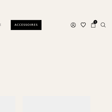
0
E
ACCESSOIRES
ße
One Size