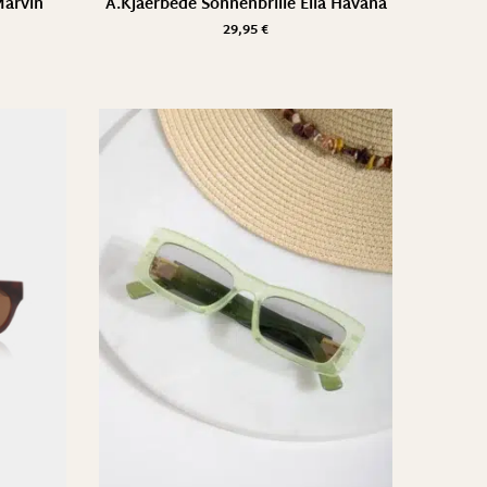
Marvin
A.Kjaerbede Sonnenbrille Ella Havana
29,95
€