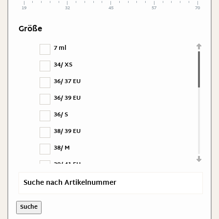
19
32
45
57
70
Größe
7 ml
34/ XS
36/ 37 EU
36/ 39 EU
36/ S
38/ 39 EU
38/ M
39/ 41 EU
40/ 41 EU
40/ L
Suche
42/ 43 EU