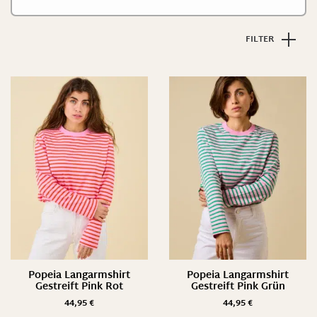
42/ 44 EU
FILTER
42/ XL
iPhone 6/7/8
iPhone XS/ X
L/ 43-47
L/ XL
M/ 38-42
One Size
S/ M
XS/ S
Popeia Langarmshirt
Popeia Langarmshirt
Gestreift Pink Rot
Gestreift Pink Grün
44,95
€
44,95
€